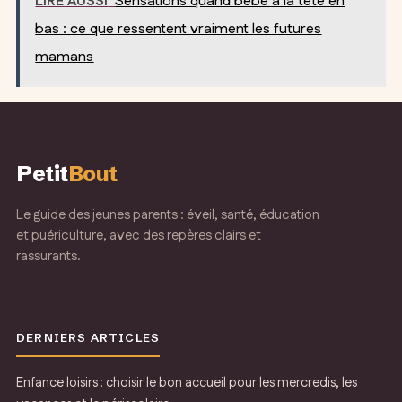
LIRE AUSSI
Sensations quand bébé à la tête en
enceinte :
grossesse : ce
comment allier
qu’il faut vraiment
bas : ce que ressentent vraiment les futures
confort et style à
savoir
mamans
la plage
Petit
Bout
Le guide des jeunes parents : éveil, santé, éducation
et puériculture, avec des repères clairs et
rassurants.
DERNIERS ARTICLES
Enfance loisirs : choisir le bon accueil pour les mercredis, les