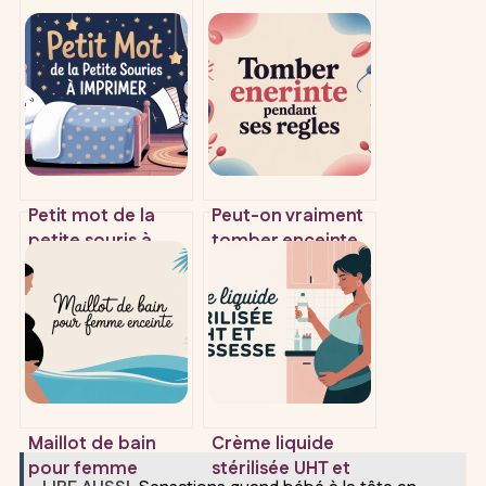
Petit mot de la
Peut-on vraiment
petite souris à
tomber enceinte
imprimer : idées
pendant ses
et modèles à
règles ?
offrir
Témoignages et
réalité
Maillot de bain
Crème liquide
pour femme
stérilisée UHT et