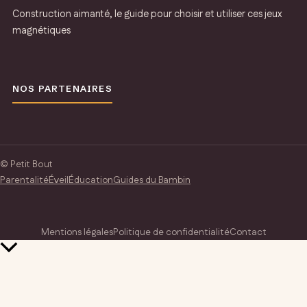
Construction aimanté, le guide pour choisir et utiliser ces jeux
magnétiques
NOS PARTENAIRES
© Petit Bout
Parentalité
Éveil
Éducation
Guides du Bambin
Mentions légales
Politique de confidentialité
Contact
Retour
en
haut