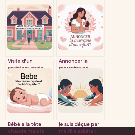
Visite d’un
Annoncer la
assistant social
marraine de
après une
façon mémorable
information
et émouvante
préoccupante :
comprendre et se
préparer
Bébé a la tête
je suis déçue par
chaude mais le
ma fille adulte :