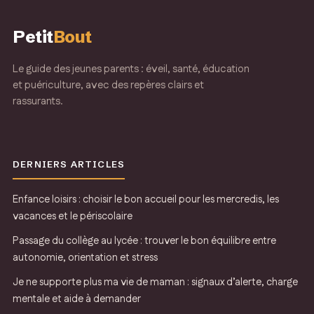
corps froid : faut-
comment apaiser
il s’inquiéter en
la blessure et
Petit
Bout
cas de fièvre ?
avancer
Le guide des jeunes parents : éveil, santé, éducation
et puériculture, avec des repères clairs et
rassurants.
DERNIERS ARTICLES
Enfance loisirs : choisir le bon accueil pour les mercredis, les
vacances et le périscolaire
Passage du collège au lycée : trouver le bon équilibre entre
autonomie, orientation et stress
Je ne supporte plus ma vie de maman : signaux d’alerte, charge
mentale et aide à demander