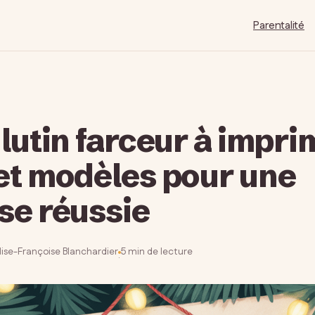
Parentalité
 lutin farceur à impri
et modèles pour une
se réussie
lise-Françoise Blanchardier
5 min de lecture
·