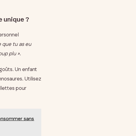
e unique ?
personnel
e que tu as eu
oup plu »
.
 goûts. Un enfant
nosaures. Utilisez
llettes pour
 consommer sans