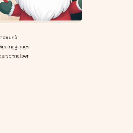
arceur à
nirs magiques.
personnaliser