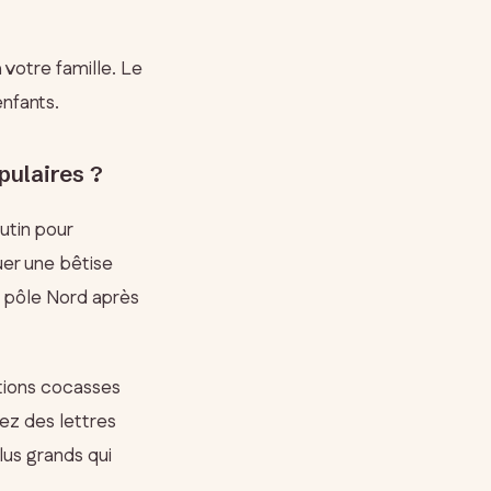
 votre famille. Le
nfants.
pulaires ?
utin pour
uer une bêtise
u pôle Nord après
ations cocasses
iez des lettres
lus grands qui