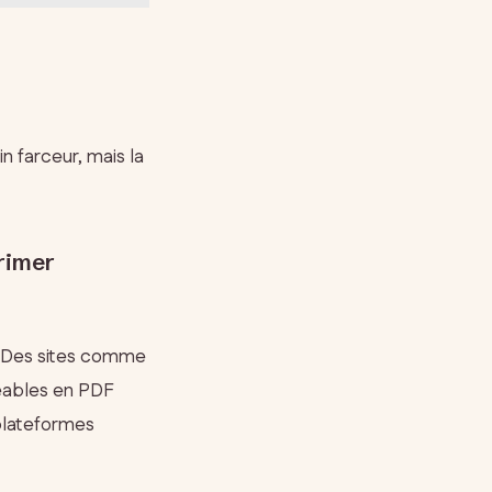
n farceur, mais la
primer
. Des sites comme
eables en PDF
 plateformes