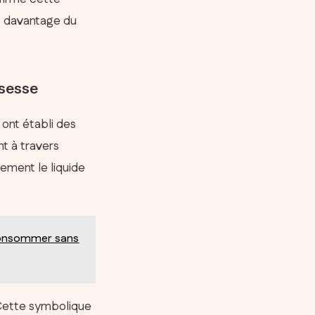
nt davantage du
ssesse
 ont établi des
nt à travers
lement le liquide
 consommer sans
. Cette symbolique