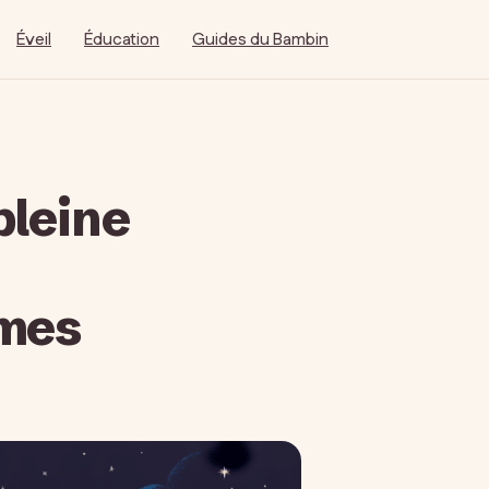
Éveil
Éducation
Guides du Bambin
pleine
mmes