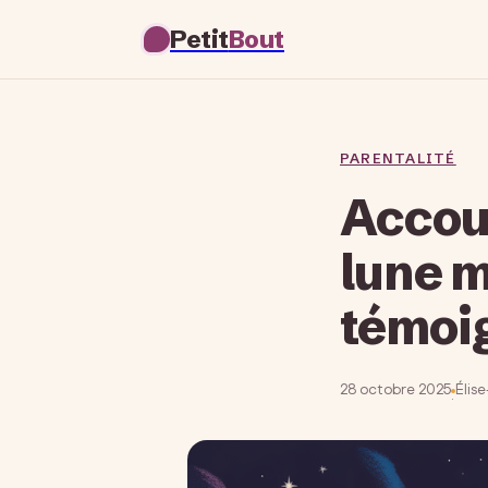
Petit
Bout
PARENTALITÉ
Accou
lune m
témoi
28 octobre 2025
Élis
·