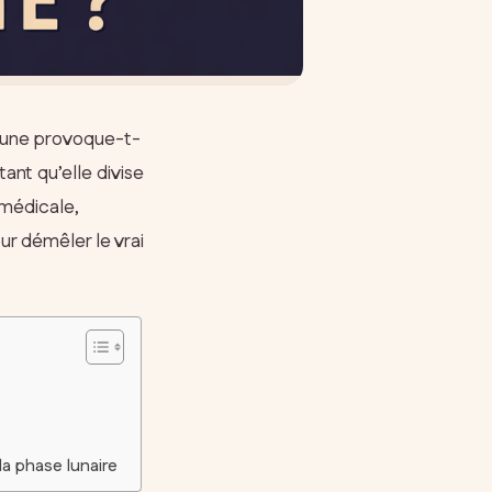
e lune provoque-t-
nt qu’elle divise
 médicale,
ur démêler le vrai
a phase lunaire