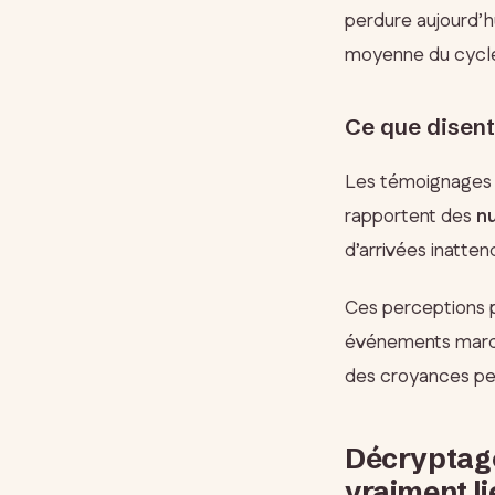
perdure aujourd’hu
moyenne du cycle
Ce que disent
Les témoignages 
rapportent des
n
d’arrivées inatte
Ces perceptions p
événements marqua
des croyances per
Décryptage
vraiment li