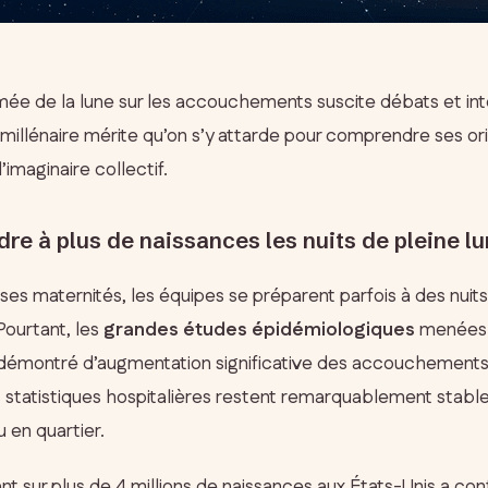
mée de la lune sur les accouchements suscite débats et int
 millénaire mérite qu’on s’y attarde pour comprendre ses ori
’imaginaire collectif.
ndre à plus de naissances les nuits de pleine l
s maternités, les équipes se préparent parfois à des nuits 
 Pourtant, les
grandes études épidémiologiques
menées 
 démontré d’augmentation significative des accouchements
 statistiques hospitalières restent remarquablement stables
u en quartier.
nt sur plus de 4 millions de naissances aux États-Unis a co